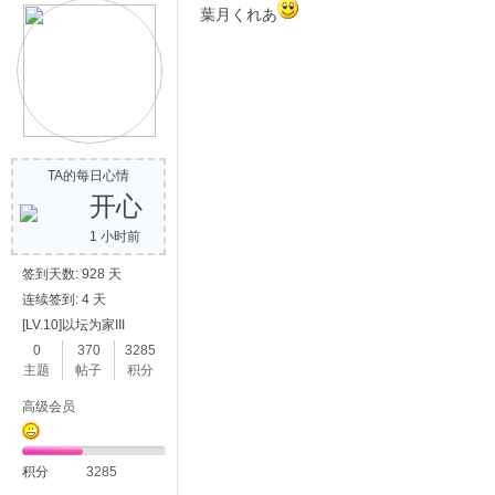
葉月くれあ
TA的每日心情
开心
1 小时前
签到天数: 928 天
连续签到: 4 天
[LV.10]以坛为家III
0
370
3285
主题
帖子
积分
高级会员
积分
3285