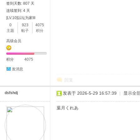
签到天数: 807 天
连续签到: 4 天
[LV.10]以坛为家III
0
923
4075
主题
帖子
积分
高级会员
积分
4075
发消息
回复
dsfshdj
发表于 2026-5-29 16:57:39
|
显示全
葉月くれあ