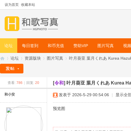
设为首页
收藏本站
论坛
每日签到
和币充值
赞助VIP
图片写真
视
论坛
资源版块
图片写真
叶月葵亚 葉月くれあ Kurea Hazu
[
令和
]
叶月葵亚 葉月くれあ Kurea 
查看:
786
|
回复:
20
和
»
›
›
›
和小安
发表于 2026-5-29 00:54:06
|
显示全
预览图