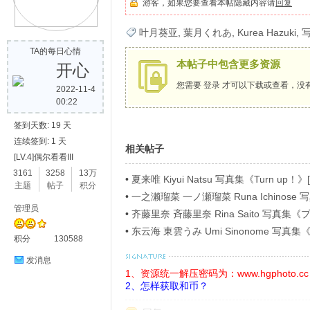
游客，如果您要查看本帖隐藏内容请
回复
歌
叶月葵亚
,
葉月くれあ
,
Kurea Hazuki
,
TA的每日心情
本帖子中包含更多资源
开心
您需要
登录
才可以下载或查看，没
2022-11-4
00:22
签到天数: 19 天
连续签到: 1 天
相关帖子
[LV.4]偶尔看看III
写
3161
3258
13万
•
夏来唯 Kiyui Natsu 写真集《Turn up！》[
主题
帖子
积分
•
一之濑瑠菜 一ノ瀬瑠菜 Runa Ichino
管理员
ラビアＳＰ！４》[54P]
•
齐藤里奈 斉藤里奈 Rina Saito 写
イ》[71P]
•
东云海 東雲うみ Umi Sinonome 
积分
130588
ージ超豪華版》[126P]
发消息
1、资源统一解压密码为：www.hgphoto.cc
2、怎样获取和币？
真