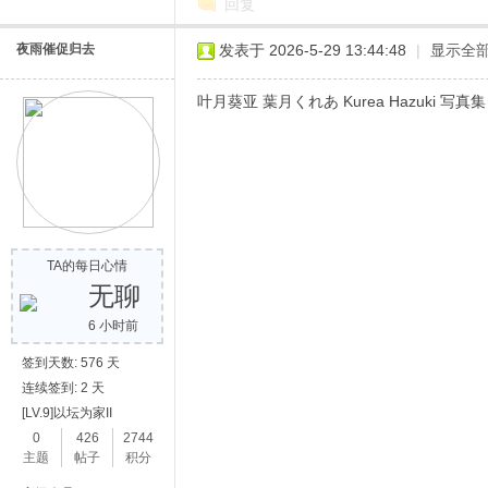
回复
夜雨催促归去
发表于 2026-5-29 13:44:48
|
显示全
叶月葵亚 葉月くれあ Kurea Hazuki 
网
TA的每日心情
无聊
6 小时前
签到天数: 576 天
连续签到: 2 天
[LV.9]以坛为家II
0
426
2744
主题
帖子
积分