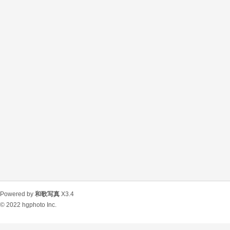
Powered by
和歌写真
X3.4
© 2022
hgphoto Inc.