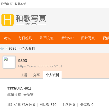
设为首页
收藏本站
论坛
每日签到
和币充值
赞助VIP
图片写真
视
9393
个人资料
9393
https://www.hgphoto.cc/?461
和
›
›
主题
分享
个人资料
9393
(UID: 461)
邮箱状态
未验证
统计信息
好友数 0
|
回帖数 370
|
主题数 0
|
分享数 0