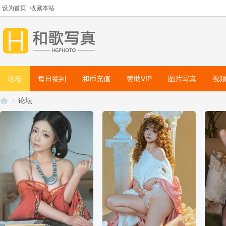
设为首页
收藏本站
论坛
每日签到
和币充值
赞助VIP
图片写真
视
论坛
和
»