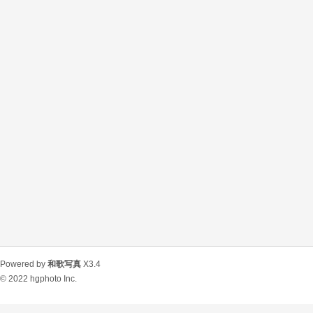
Powered by
和歌写真
X3.4
© 2022
hgphoto Inc.