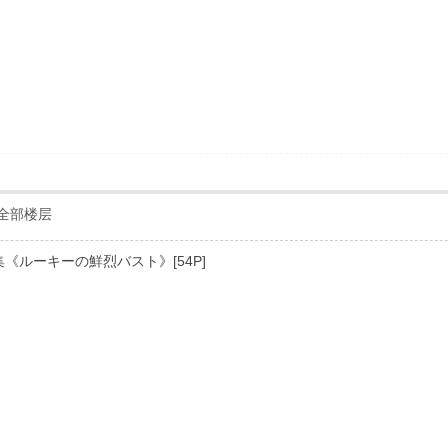
全部楼层
写真集《ルーキーの鮮烈バスト》[54P]