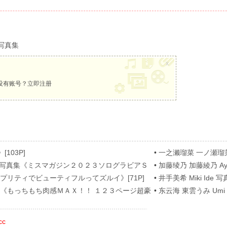
写真集
x
没有账号？
立即注册
[103P]
•
一之濑瑠菜 一ノ瀬瑠菜 Ru
[62P]
nose 写真集《ミスマガジン２０２３ソログラビアＳ
•
加藤绫乃 加藤綾乃 A
[54P]
真集《プリティでビューティフルってズルイ》[71P]
•
井手美希 Miki Ide 写真
 写真集《もっちもち肉感ＭＡＸ！！ １２３ページ超豪
•
东云海 東雲うみ Umi S
cc