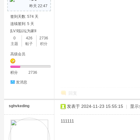
昨天 22:47
签到天数: 574 天
连续签到: 5 天
[LV.9]以坛为家II
0
426
2736
主题
帖子
积分
高级会员
积分
2736
发消息
回复
sghvkeding
发表于 2024-11-23 15:55:15
|
显示
111111