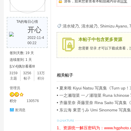
游客，如果您要查看本帖隐藏内容请
回复
歌
TA的每日心情
清水绫乃
,
清水綾乃
,
Shimizu Ayano
,
开心
2022-11-4
本帖子中包含更多资源
00:22
您需要
登录
才可以下载或查看，
签到天数: 19 天
连续签到: 1 天
[LV.4]偶尔看看III
写
3159
3256
13万
相关帖子
主题
帖子
积分
•
夏来唯 Kiyui Natsu 写真集《Turn up！》
管理员
•
一之濑瑠菜 一ノ瀬瑠菜 Runa Ichi
积分
130576
Ｐ！４》[54P]
•
齐藤里奈 斉藤里奈 Rina Saito 写
•
东云海 東雲うみ Umi Sinonome
发消息
華版》[126P]
真
1、资源统一解压密码为：www.hgphoto.