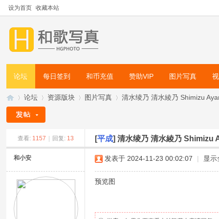
设为首页
收藏本站
论坛
每日签到
和币充值
赞助VIP
图片写真
论坛
资源版块
图片写真
清水绫乃 清水綾乃 Shimizu Ay
[
平成
]
清水绫乃 清水綾乃 Shimizu
查看:
1157
|
回复:
13
和
»
›
›
›
和小安
发表于 2024-11-23 00:02:07
|
显示
预览图