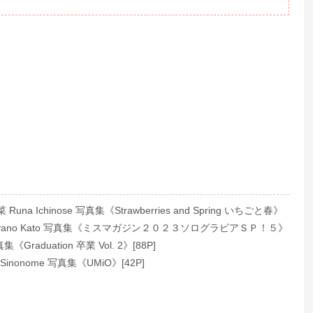
na Ichinose 写真集《Strawberries and Spring いちごと春》
yano Kato 写真集《ミスマガジン２０２３ソログラビアＳＰ！５》
集《Graduation 卒業 Vol. 2》[88P]
inonome 写真集《UMiO》[42P]