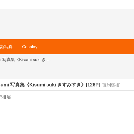
视频写真
Cosplay
真集《Kisumi suki き ...
mi 写真集《Kisumi suki きすみすき》[126P]
[复制链接]
部楼层