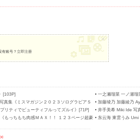
x
没有账号？
立即注册
[103P]
•
一之濑瑠菜 一ノ瀬瑠菜 Ru
[62P]
nose 写真集《ミスマガジン２０２３ソログラビアＳ
•
加藤绫乃 加藤綾乃 A
[54P]
真集《プリティでビューティフルってズルイ》[71P]
•
井手美希 Miki Ide 写真
 写真集《もっちもち肉感ＭＡＸ！！ １２３ページ超豪
•
东云海 東雲うみ Umi S
cc