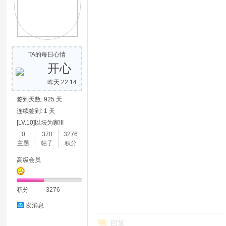
TA的每日心情
开心
昨天 22:14
签到天数: 925 天
连续签到: 1 天
[LV.10]以坛为家III
0
370
3276
主题
帖子
积分
高级会员
积分
3276
发消息
回复