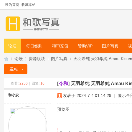
设为首页
收藏本站
论坛
每日签到
和币充值
赞助VIP
图片写真
论坛
资源版块
图片写真
天羽希纯 天羽希純 Amau Kisumi 写
[
令和
]
天羽希纯 天羽希純 Amau Kisu
查看:
2256
|
回复:
16
和
»
›
›
›
和小安
发表于 2024-7-4 01:14:29
|
显示全
预览图