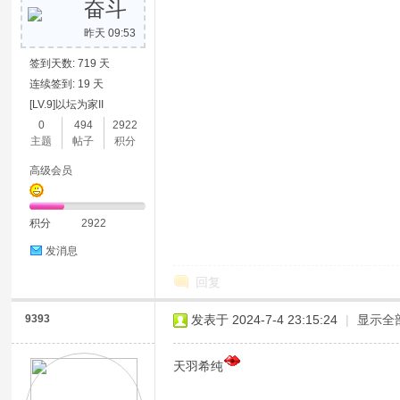
奋斗
昨天 09:53
签到天数: 719 天
连续签到: 19 天
[LV.9]以坛为家II
0
494
2922
主题
帖子
积分
高级会员
积分
2922
发消息
回复
9393
发表于 2024-7-4 23:15:24
|
显示全
天羽希纯