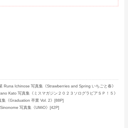
na Ichinose 写真集《Strawberries and Spring いちごと春》
yano Kato 写真集《ミスマガジン２０２３ソログラビアＳＰ！５》
集《Graduation 卒業 Vol. 2》[88P]
inonome 写真集《UMiO》[42P]