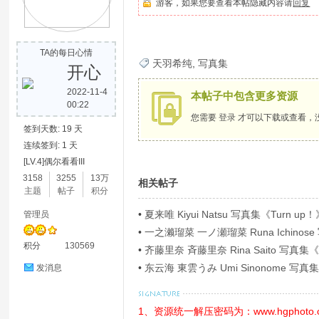
游客，如果您要查看本帖隐藏内容请
回复
歌
TA的每日心情
天羽希纯
,
写真集
开心
2022-11-4
本帖子中包含更多资源
00:22
您需要
登录
才可以下载或查看，
签到天数: 19 天
连续签到: 1 天
[LV.4]偶尔看看III
写
3158
3255
13万
相关帖子
主题
帖子
积分
•
夏来唯 Kiyui Natsu 写真集《Turn up！》
管理员
•
一之濑瑠菜 一ノ瀬瑠菜 Runa Ichi
积分
130569
Ｐ！４》[54P]
•
齐藤里奈 斉藤里奈 Rina Saito 写
•
东云海 東雲うみ Umi Sinonome
发消息
華版》[126P]
真
1、资源统一解压密码为：www.hgphoto.