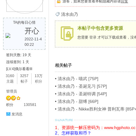
游客，如果您要查看本帖隐藏内容请
回复
歌
清水由乃
TA的每日心情
本帖子中包含更多资源
开心
您需要
登录
才可以下载或查看，没
2022-11-4
00:22
签到天数: 19 天
连续签到: 1 天
相关帖子
[LV.4]偶尔看看III
写
3160
3257
13万
•
清水由乃 - 喵武 [75P]
主题
帖子
积分
•
清水由乃 - 圣诞见习 [57P]
管理员
•
清水由乃 - 圣诞特调 [54P]
•
清水由乃 - 甜缚 [66P]
积分
130581
•
清水由乃 - Nikke胜利女神 普利瓦蒂 [85P+
发消息
1、资源统一解压密码为：www.hgphoto.cc
真
2、怎样获取和币？