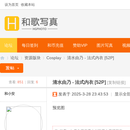
设为首页
收藏本站
论坛
每日签到
和币充值
赞助VIP
图片写真
视
论坛
资源版块
Cosplay
清水由乃 - 法式内衣 [52P]
清水由乃 - 法式内衣 [52P]
查看:
851
|
回复:
6
[复制链接]
和
»
›
›
›
和小安
发表于 2025-3-28 23:43:53
|
显示全
预览图