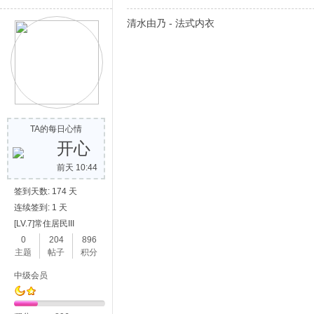
清水由乃 - 法式内衣
TA的每日心情
开心
前天 10:44
签到天数: 174 天
连续签到: 1 天
[LV.7]常住居民III
0
204
896
主题
帖子
积分
中级会员