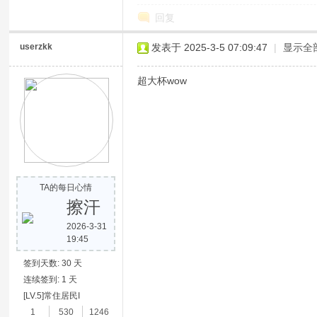
回复
userzkk
发表于 2025-3-5 07:09:47
|
显示全
超大杯wow
网
TA的每日心情
擦汗
2026-3-31
19:45
签到天数: 30 天
连续签到: 1 天
[LV.5]常住居民I
1
530
1246