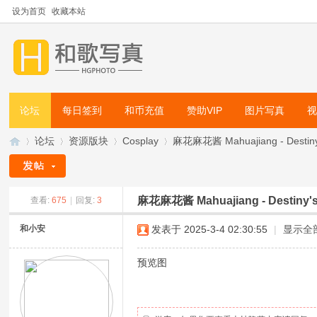
设为首页
收藏本站
论坛
每日签到
和币充值
赞助VIP
图片写真
论坛
资源版块
Cosplay
麻花麻花酱 Mahuajiang - Destiny
麻花麻花酱 Mahuajiang - Destiny
查看:
675
|
回复:
3
和
»
›
›
›
和小安
发表于 2025-3-4 02:30:55
|
显示全
预览图