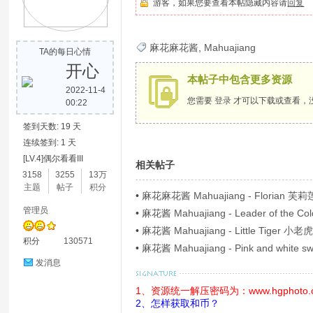
游客，如果您要查看本帖隐藏内容请
回复
歌
麻花麻花酱
,
Mahuajiang
TA的每日心情
开心
本帖子中包含更多资源
2022-11-4
您需要
登录
才可以下载或查看，
00:22
签到天数: 19 天
连续签到: 1 天
[LV.4]偶尔看看III
相关帖子
写
3158
3255
13万
主题
帖子
积分
•
麻花麻花酱 Mahuajiang - Florian 芙莉莲
管理员
•
麻花酱 Mahuajiang - Leader of the C
•
麻花酱 Mahuajiang - Little Tiger 小老虎
积分
130571
•
麻花酱 Mahuajiang - Pink and white 
发消息
1、资源统一解压密码为：www.hgphoto.
2、怎样获取和币？
真