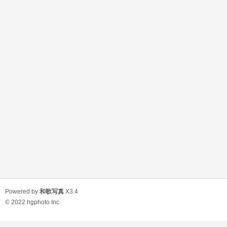
Powered by
和歌写真
X3.4
© 2022
hgphoto Inc.