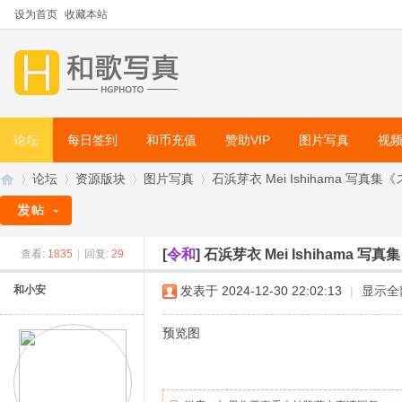
设为首页
收藏本站
论坛
每日签到
和币充值
赞助VIP
图片写真
视
论坛
资源版块
图片写真
石浜芽衣 Mei Ishihama 写真集
[
令和
]
石浜芽衣 Mei Ishihama 写
查看:
1835
|
回复:
29
和
»
›
›
›
和小安
发表于 2024-12-30 22:02:13
|
显示全
预览图