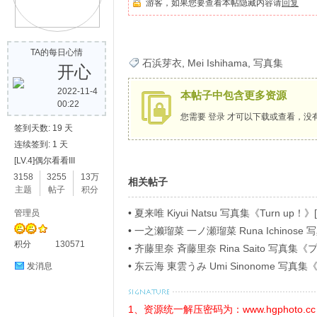
游客，如果您要查看本帖隐藏内容请
回复
歌
TA的每日心情
石浜芽衣
,
Mei Ishihama
,
写真集
开心
2022-11-4
本帖子中包含更多资源
00:22
您需要
登录
才可以下载或查看，没
签到天数: 19 天
连续签到: 1 天
[LV.4]偶尔看看III
写
3158
3255
13万
相关帖子
主题
帖子
积分
•
夏来唯 Kiyui Natsu 写真集《Turn up！》[
管理员
•
一之濑瑠菜 一ノ瀬瑠菜 Runa Ichino
积分
130571
ラビアＳＰ！４》[54P]
•
齐藤里奈 斉藤里奈 Rina Saito 写
イ》[71P]
•
东云海 東雲うみ Umi Sinonome 
发消息
ージ超豪華版》[126P]
真
1、资源统一解压密码为：www.hgphoto.cc