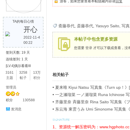
游客，如果您要查看本帖隐藏内容请
回复
歌
TA的每日心情
斋藤恭代
,
斎藤恭代
,
Yasuyo Saito
,
写真
开心
2022-11-4
本帖子中包含更多资源
00:22
您需要
登录
才可以下载或查看，没
签到天数: 19 天
连续签到: 1 天
[LV.4]偶尔看看III
写
3161
3258
13万
相关帖子
主题
帖子
积分
•
夏来唯 Kiyui Natsu 写真集《Turn up！》[
管理员
•
一之濑瑠菜 一ノ瀬瑠菜 Runa Ichino
积分
130588
ラビアＳＰ！４》[54P]
•
齐藤里奈 斉藤里奈 Rina Saito 写
イ》[71P]
•
东云海 東雲うみ Umi Sinonome 
发消息
ージ超豪華版》[126P]
真
1、资源统一解压密码为：www.hgphoto.cc