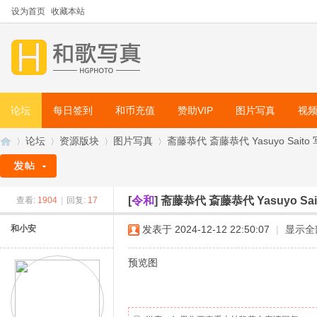
设为首页
收藏本站
论坛
每日签到
和币充值
赞助VIP
图片写真
视
论坛
资源版块
图片写真
斋藤恭代 斎藤恭代 Yasuyo Saito 
[
令和
]
斋藤恭代 斎藤恭代 Yasuyo Sa
查看:
1904
|
回复:
17
和
»
›
›
›
和小安
发表于 2024-12-12 22:50:07
|
显示全
预览图