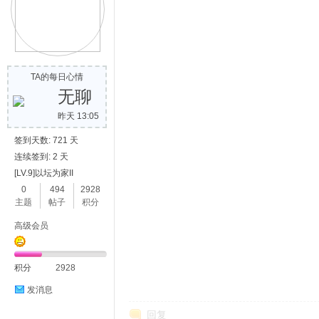
TA的每日心情
无聊
昨天 13:05
签到天数: 721 天
连续签到: 2 天
[LV.9]以坛为家II
0
494
2928
主题
帖子
积分
高级会员
积分
2928
发消息
回复