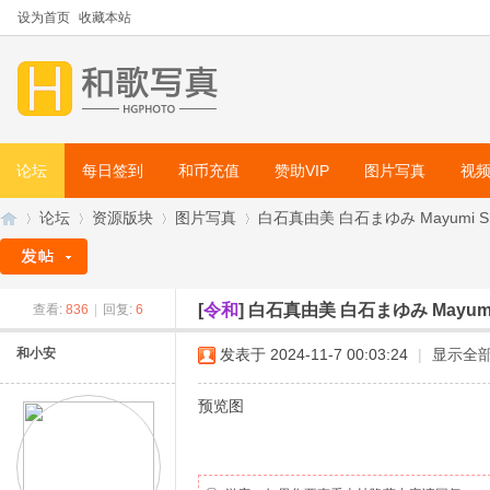
设为首页
收藏本站
论坛
每日签到
和币充值
赞助VIP
图片写真
视
论坛
资源版块
图片写真
白石真由美 白石まゆみ Mayumi Shi
[
令和
]
白石真由美 白石まゆみ Mayumi
查看:
836
|
回复:
6
和
»
›
›
›
和小安
发表于 2024-11-7 00:03:24
|
显示全
预览图