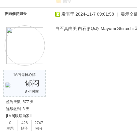
回复
夜雨催促归去
发表于 2024-11-7 09:01:58
|
显示全
白石真由美 白石まゆみ Mayumi Shirai
网
TA的每日心情
郁闷
8 小时前
签到天数: 577 天
连续签到: 3 天
[LV.9]以坛为家II
0
426
2747
主题
帖子
积分