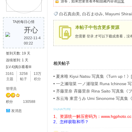
游客，如果您要查看本帖隐藏内容请
回复
歌
白石真由美
,
白石まゆみ
,
Mayumi Shirai
TA的每日心情
本帖子中包含更多资源
开心
您需要
登录
才可以下载或查看，没
2022-11-4
00:22
签到天数: 19 天
连续签到: 1 天
相关帖子
[LV.4]偶尔看看III
写
3161
3258
13万
•
夏来唯 Kiyui Natsu 写真集《Turn up！》[
主题
帖子
积分
•
一之濑瑠菜 一ノ瀬瑠菜 Runa Ichino
管理员
ラビアＳＰ！４》[54P]
•
齐藤里奈 斉藤里奈 Rina Saito 写
イ》[71P]
•
东云海 東雲うみ Umi Sinonome 
积分
130588
ージ超豪華版》[126P]
发消息
1、资源统一解压密码为：www.hgphoto.cc
2、怎样获取和币？
真