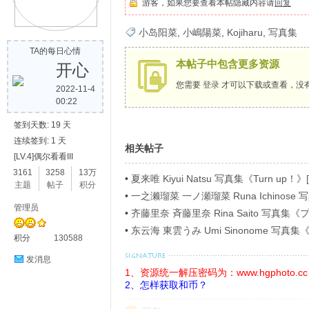
游客，如果您要查看本帖隐藏内容请
回复
歌
小岛阳菜
,
小嶋陽菜
,
Kojiharu
,
写真集
TA的每日心情
本帖子中包含更多资源
开心
您需要
登录
才可以下载或查看，没
2022-11-4
00:22
签到天数: 19 天
连续签到: 1 天
相关帖子
[LV.4]偶尔看看III
写
3161
3258
13万
•
夏来唯 Kiyui Natsu 写真集《Turn up！》[
主题
帖子
积分
•
一之濑瑠菜 一ノ瀬瑠菜 Runa Ichino
管理员
ラビアＳＰ！４》[54P]
•
齐藤里奈 斉藤里奈 Rina Saito 写
イ》[71P]
•
东云海 東雲うみ Umi Sinonome 
积分
130588
ージ超豪華版》[126P]
发消息
1、资源统一解压密码为：www.hgphoto.cc
2、怎样获取和币？
真