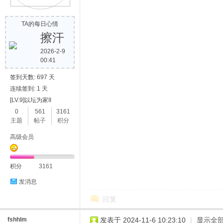
TA的每日心情
擦汗
2026-2-9
00:41
签到天数: 697 天
连续签到: 1 天
[LV.9]以坛为家II
0
561
3161
主题
帖子
积分
高级会员
积分
3161
发消息
回复
fshhlm
发表于 2024-11-6 10:23:10
|
显示全