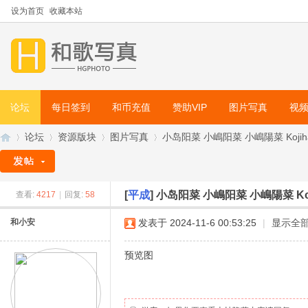
设为首页
收藏本站
论坛
每日签到
和币充值
赞助VIP
图片写真
视
论坛
资源版块
图片写真
小岛阳菜 小嶋阳菜 小嶋陽菜 Kojih
[
平成
]
小岛阳菜 小嶋阳菜 小嶋陽菜 Koj
查看:
4217
|
回复:
58
和
»
›
›
›
和小安
发表于 2024-11-6 00:53:25
|
显示全
预览图