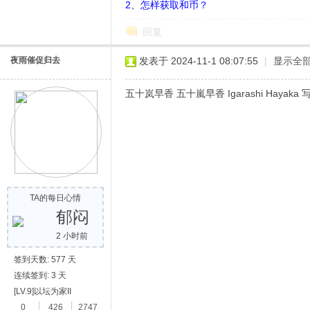
2、怎样获取和币？
回复
夜雨催促归去
发表于 2024-11-1 08:07:55
|
显示全
五十岚早香 五十嵐早香 Igarashi Hayak
网
TA的每日心情
郁闷
2 小时前
签到天数: 577 天
连续签到: 3 天
[LV.9]以坛为家II
0
426
2747