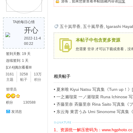
游客，如果您要查看本帖隐藏内容请
回复
歌
TA的每日心情
五十岚早香
,
五十嵐早香
,
Igarashi Haya
开心
2022-11-4
本帖子中包含更多资源
00:22
您需要
登录
才可以下载或查看，没
签到天数: 19 天
连续签到: 1 天
[LV.4]偶尔看看III
写
3161
3258
13万
相关帖子
主题
帖子
积分
•
夏来唯 Kiyui Natsu 写真集《Turn up！》[
管理员
•
一之濑瑠菜 一ノ瀬瑠菜 Runa Ichino
积分
130588
ラビアＳＰ！４》[54P]
•
齐藤里奈 斉藤里奈 Rina Saito 写
イ》[71P]
•
东云海 東雲うみ Umi Sinonome 
发消息
ージ超豪華版》[126P]
真
1、资源统一解压密码为：www.hgphoto.cc