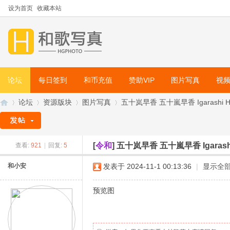
设为首页
收藏本站
论坛
每日签到
和币充值
赞助VIP
图片写真
视
论坛
资源版块
图片写真
五十岚早香 五十嵐早香 Igarashi H
[
令和
]
五十岚早香 五十嵐早香 Igarash
查看:
921
|
回复:
5
和
»
›
›
›
和小安
发表于 2024-11-1 00:13:36
|
显示全
预览图