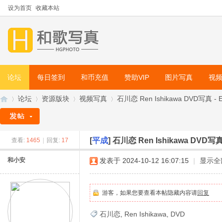
设为首页
收藏本站
论坛
每日签到
和币充值
赞助VIP
图片写真
视
论坛
资源版块
视频写真
石川恋 Ren Ishikawa DVD写真 - EN
[
平成
]
石川恋 Ren Ishikawa DVD写真 
查看:
1465
|
回复:
17
和
»
›
›
›
和小安
发表于 2024-10-12 16:07:15
|
显示全
游客，如果您要查看本帖隐藏内容请
回复
石川恋
,
Ren Ishikawa
,
DVD