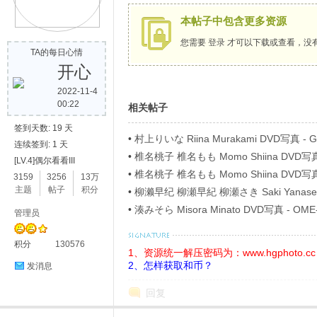
本帖子中包含更多资源
歌
您需要
登录
才可以下载或查看，没
TA的每日心情
开心
2022-11-4
00:22
相关帖子
签到天数: 19 天
•
村上りいな Riina Murakami DVD写真 
连续签到: 1 天
•
椎名桃子 椎名もも Momo Shiina DVD写
[LV.4]偶尔看看III
写
ベル Part4
•
椎名桃子 椎名もも Momo Shiina DVD写
3159
3256
13万
ベル Part8
主题
帖子
积分
•
柳濑早纪 柳瀬早紀 柳瀬さき Saki Yanase D
40746 僕の女神さま Blu-ray
•
湊みそら Misora Minato DVD写真 - O
管理员
积分
130576
1、资源统一解压密码为：www.hgphoto.cc
2、怎样获取和币？
发消息
回复
真