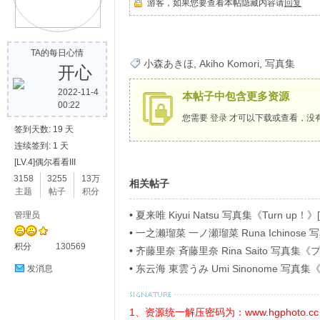
游客，如果您要查看本帖隐藏内容请
回复
歌
TA的每日心情
小森あきほ
,
Akiho Komori
,
写真集
开心
2022-11-4
本帖子中包含更多资源
00:22
您需要
登录
才可以下载或查看，没
签到天数: 19 天
连续签到: 1 天
[LV.4]偶尔看看III
写
3158
3255
13万
相关帖子
主题
帖子
积分
•
夏来唯 Kiyui Natsu 写真集《Turn up！》[
管理员
•
一之濑瑠菜 一ノ瀬瑠菜 Runa Ichino
积分
130569
ラビアＳＰ！４》[54P]
•
齐藤里奈 斉藤里奈 Rina Saito 写
イ》[71P]
•
东云海 東雲うみ Umi Sinonome 
发消息
ージ超豪華版》[126P]
真
1、资源统一解压密码为：www.hgphoto.cc