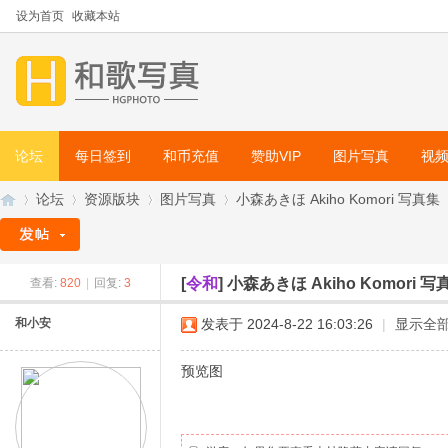
设为首页
收藏本站
论坛
每日签到
和币充值
赞助VIP
图片写真
视
论坛
资源版块
图片写真
小森あきほ Akiho Komori 写
[
令和
]
小森あきほ Akiho Komori
查看:
820
|
回复:
3
和
»
›
›
›
和小安
发表于 2024-8-22 16:03:26
|
显示全
预览图