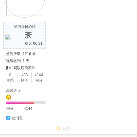
TA的每日心情
衰
前天 06:31
签到天数: 1216 天
连续签到: 1 天
[LV.10]以坛为家III
0
403
4144
主题
帖子
积分
高级会员
积分
4144
发消息
回复