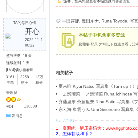
游客，如果您要查看本帖隐藏内容请
回复
歌
丰田露娜
,
豊田ルナ
,
Runa Toyoda
,
写
TA的每日心情
开心
本帖子中包含更多资源
2022-11-4
您需要
登录
才可以下载或查看，没
00:22
签到天数: 19 天
连续签到: 1 天
[LV.4]偶尔看看III
相关帖子
写
3161
3258
13万
主题
帖子
积分
•
夏来唯 Kiyui Natsu 写真集《Turn up！》[
管理员
•
一之濑瑠菜 一ノ瀬瑠菜 Runa Ichino
ラビアＳＰ！４》[54P]
•
齐藤里奈 斉藤里奈 Rina Saito 写
积分
130588
イ》[71P]
•
东云海 東雲うみ Umi Sinonome 
ージ超豪華版》[126P]
发消息
1、资源统一解压密码为：www.hgphoto.cc
2、怎样获取和币？
真