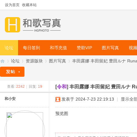
设为首页
收藏本站
论坛
每日签到
和币充值
赞助VIP
图片写真
视
论坛
资源版块
图片写真
丰田露娜 丰田留妃 豊田ルナ Runa T
[
令和
]
丰田露娜 丰田留妃 豊田ルナ Run
查看:
2242
|
回复:
19
和
»
›
›
›
和小安
发表于 2024-7-23 22:19:13
|
显示全
预览图