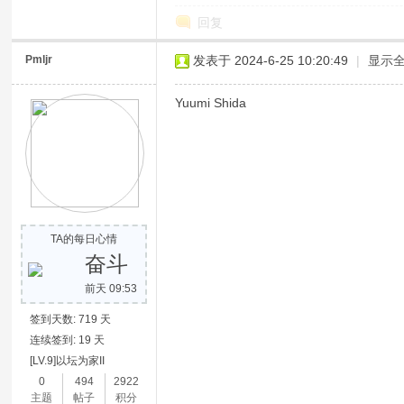
回复
Pmljr
发表于 2024-6-25 10:20:49
|
显示
Yuumi Shida
网
TA的每日心情
奋斗
前天 09:53
签到天数: 719 天
连续签到: 19 天
[LV.9]以坛为家II
0
494
2922
主题
帖子
积分