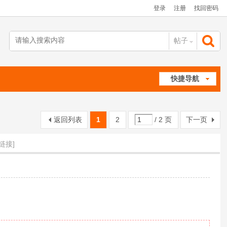
登录
注册
找回密码
帖子
搜
快捷导航
索
返回列表
1
2
/ 2 页
下一页
链接]