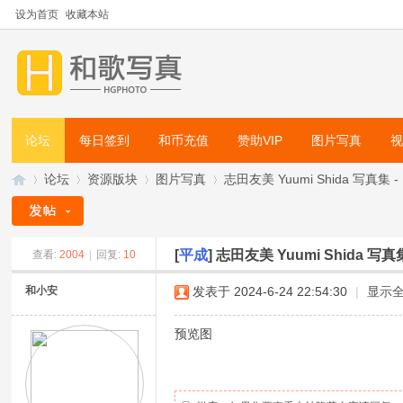
设为首页
收藏本站
论坛
每日签到
和币充值
赞助VIP
图片写真
论坛
资源版块
图片写真
志田友美 Yuumi Shida 写真集 - [WP
[
平成
]
志田友美 Yuumi Shida 写真集 -
查看:
2004
|
回复:
10
和
»
›
›
›
和小安
发表于 2024-6-24 22:54:30
|
显示
预览图