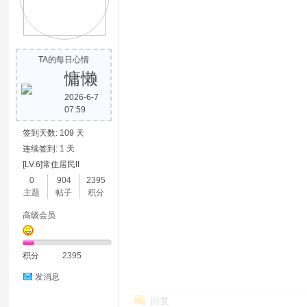
TA的每日心情
慵懒
2026-6-7
07:59
签到天数: 109 天
连续签到: 1 天
[LV.6]常住居民II
0
904
2395
主题
帖子
积分
高级会员
积分
2395
发消息
回复