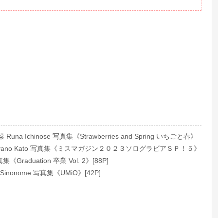
na Ichinose 写真集《Strawberries and Spring いちごと春》
yano Kato 写真集《ミスマガジン２０２３ソログラビアＳＰ！５》
集《Graduation 卒業 Vol. 2》[88P]
inonome 写真集《UMiO》[42P]