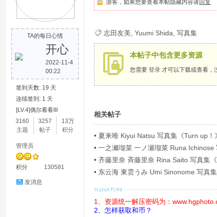
游客，如果您要查看本帖隐藏内容请
回复
歌
志田友美
,
Yuumi Shida
,
写真集
TA的每日心情
开心
本帖子中包含更多资源
2022-11-4
您需要
登录
才可以下载或查看，
00:22
签到天数: 19 天
连续签到: 1 天
[LV.4]偶尔看看III
相关帖子
写
3160
3257
13万
主题
帖子
积分
•
夏来唯 Kiyui Natsu 写真集《Turn up！》
管理员
•
一之濑瑠菜 一ノ瀬瑠菜 Runa Ichi
Ｐ！４》[54P]
•
齐藤里奈 斉藤里奈 Rina Saito 写
积分
130581
•
东云海 東雲うみ Umi Sinonome
華版》[126P]
发消息
1、资源统一解压密码为：www.hgphoto.
2、怎样获取和币？
真