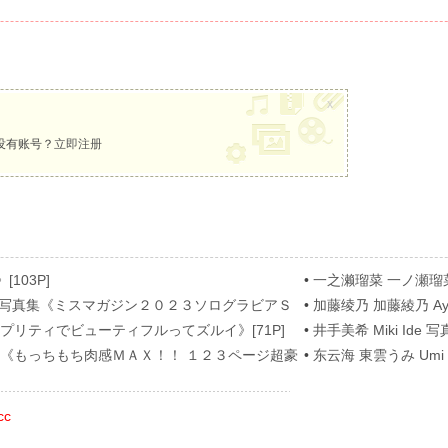
x
没有账号？
立即注册
[103P]
•
一之濑瑠菜 一ノ瀬瑠菜 Ru
[62P]
nose 写真集《ミスマガジン２０２３ソログラビアＳ
•
加藤绫乃 加藤綾乃 A
[54P]
真集《プリティでビューティフルってズルイ》[71P]
•
井手美希 Miki Ide 写真
 写真集《もっちもち肉感ＭＡＸ！！ １２３ページ超豪
•
东云海 東雲うみ Umi S
cc