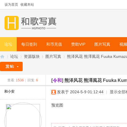
设为首页
收藏本站
论坛
每日签到
和币充值
赞助VIP
图片写真
视
论坛
资源版块
图片写真
熊泽风花 熊澤風花 Fuuka Kumaz
[
令和
]
熊泽风花 熊澤風花 Fuuka K
查看:
1536
|
回复:
6
和
»
›
›
›
和小安
发表于 2024-5-9 01:12:44
|
显示全部
预览图