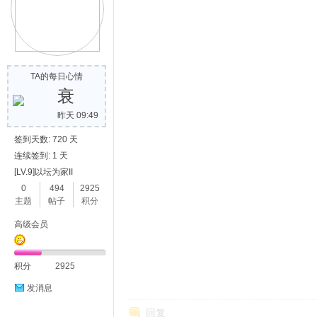
TA的每日心情
衰
昨天 09:49
签到天数: 720 天
连续签到: 1 天
[LV.9]以坛为家II
0
494
2925
主题
帖子
积分
高级会员
积分
2925
发消息
回复