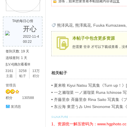
游客，如果您要查看本帖隐藏内容请
回复
歌
TA的每日心情
熊泽风花
,
熊澤風花
,
Fuuka Kumazawa
开心
2022-11-4
本帖子中包含更多资源
00:22
您需要
登录
才可以下载或查看，没
签到天数: 19 天
连续签到: 1 天
[LV.4]偶尔看看III
写
3161
3258
13万
相关帖子
主题
帖子
积分
•
夏来唯 Kiyui Natsu 写真集《Turn up！》[
管理员
•
一之濑瑠菜 一ノ瀬瑠菜 Runa Ichino
积分
130588
ラビアＳＰ！４》[54P]
•
齐藤里奈 斉藤里奈 Rina Saito 写
イ》[71P]
•
东云海 東雲うみ Umi Sinonome 
发消息
ージ超豪華版》[126P]
真
1、资源统一解压密码为：www.hgphoto.cc