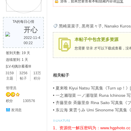
游客，如果您要查看本帖隐藏内容请
回复
歌
TA的每日心情
黑崎菜菜子
,
黒嵜菜々子
,
Nanako Kuros
开心
2022-11-4
本帖子中包含更多资源
00:22
您需要
登录
才可以下载或查看，没
签到天数: 19 天
连续签到: 1 天
[LV.4]偶尔看看III
写
3159
3256
13万
相关帖子
主题
帖子
积分
•
夏来唯 Kiyui Natsu 写真集《Turn up！》[
管理员
•
一之濑瑠菜 一ノ瀬瑠菜 Runa Ichino
积分
130576
ラビアＳＰ！４》[54P]
•
齐藤里奈 斉藤里奈 Rina Saito 写
イ》[71P]
•
东云海 東雲うみ Umi Sinonome 
发消息
ージ超豪華版》[126P]
真
1、资源统一解压密码为：www.hgphoto.cc