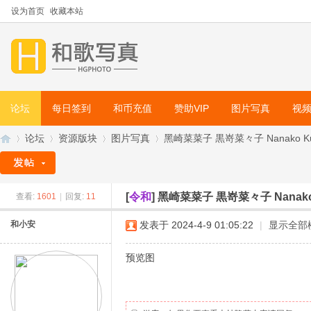
设为首页
收藏本站
论坛
每日签到
和币充值
赞助VIP
图片写真
视
论坛
资源版块
图片写真
黑崎菜菜子 黒嵜菜々子 Nanako Kur
[
令和
]
黑崎菜菜子 黒嵜菜々子 Nanako
查看:
1601
|
回复:
11
和
»
›
›
›
和小安
发表于 2024-4-9 01:05:22
|
显示全部
预览图