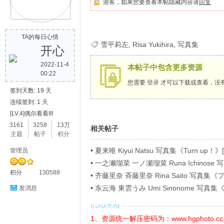
游客，如果您要查看本帖隐藏内容请
回复
歌
TA的每日心情
雪平莉左
,
Risa Yukihira
,
写真集
开心
2022-11-4
本帖子中包含更多资源
00:22
您需要
登录
才可以下载或查看，没
签到天数: 19 天
连续签到: 1 天
[LV.4]偶尔看看III
写
3161
3258
13万
相关帖子
主题
帖子
积分
•
夏来唯 Kiyui Natsu 写真集《Turn up！》[
管理员
•
一之濑瑠菜 一ノ瀬瑠菜 Runa Ichino
积分
130588
ラビアＳＰ！４》[54P]
•
齐藤里奈 斉藤里奈 Rina Saito 写
イ》[71P]
•
东云海 東雲うみ Umi Sinonome 
发消息
ージ超豪華版》[126P]
真
1、资源统一解压密码为：www.hgphoto.cc