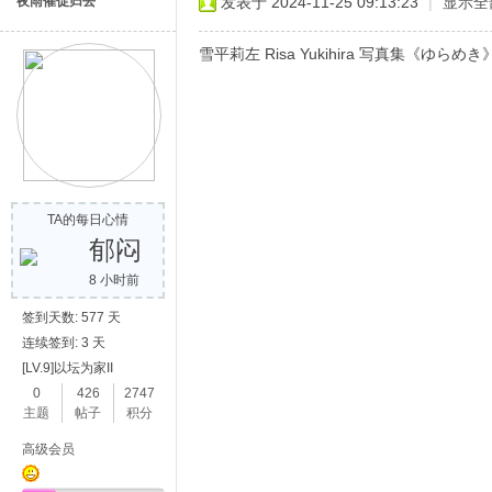
夜雨催促归去
发表于 2024-11-25 09:13:23
|
显示全
雪平莉左 Risa Yukihira 写真集《ゆらめき》
TA的每日心情
郁闷
8 小时前
签到天数: 577 天
连续签到: 3 天
[LV.9]以坛为家II
0
426
2747
主题
帖子
积分
高级会员