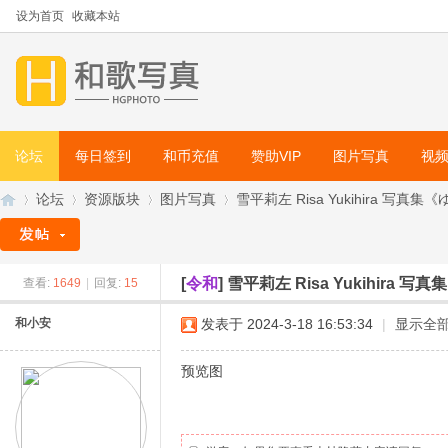
设为首页
收藏本站
论坛
每日签到
和币充值
赞助VIP
图片写真
视
论坛
资源版块
图片写真
雪平莉左 Risa Yukihira 写真集《ゆ
[
令和
]
雪平莉左 Risa Yukihira 写
查看:
1649
|
回复:
15
和
»
›
›
›
和小安
发表于 2024-3-18 16:53:34
|
显示全
预览图