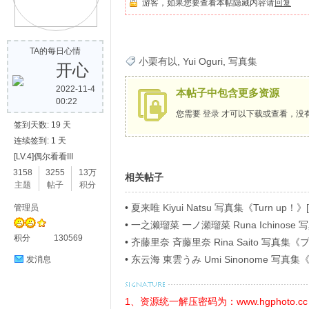
游客，如果您要查看本帖隐藏内容请
回复
歌
TA的每日心情
小栗有以
,
Yui Oguri
,
写真集
开心
2022-11-4
本帖子中包含更多资源
00:22
您需要
登录
才可以下载或查看，没
签到天数: 19 天
连续签到: 1 天
[LV.4]偶尔看看III
写
3158
3255
13万
相关帖子
主题
帖子
积分
•
夏来唯 Kiyui Natsu 写真集《Turn up！》[
管理员
•
一之濑瑠菜 一ノ瀬瑠菜 Runa Ichino
积分
130569
ラビアＳＰ！４》[54P]
•
齐藤里奈 斉藤里奈 Rina Saito 写
イ》[71P]
•
东云海 東雲うみ Umi Sinonome 
发消息
ージ超豪華版》[126P]
真
1、资源统一解压密码为：www.hgphoto.cc