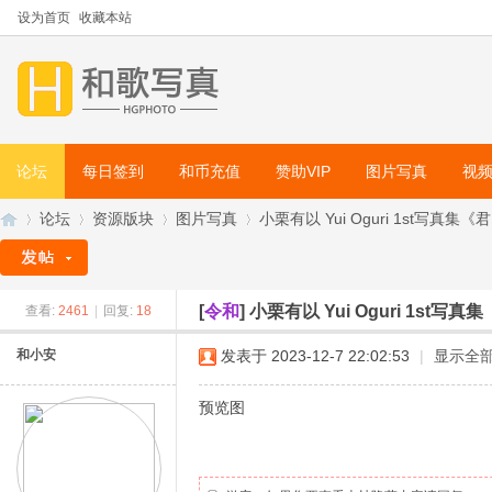
设为首页
收藏本站
论坛
每日签到
和币充值
赞助VIP
图片写真
视
论坛
资源版块
图片写真
小栗有以 Yui Oguri 1st写真集《
[
令和
]
小栗有以 Yui Oguri 1st写
查看:
2461
|
回复:
18
和
»
›
›
›
和小安
发表于 2023-12-7 22:02:53
|
显示全
预览图