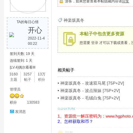
游客，如果您要查看本帖隐藏内容请
回复
歌
神楽坂真冬
TA的每日心情
开心
本帖子中包含更多资源
2022-11-4
您需要
登录
才可以下载或查看，
00:22
签到天数: 19 天
连续签到: 1 天
[LV.4]偶尔看看III
相关帖子
写
3160
3257
13万
主题
帖子
积分
•
神楽坂真冬 - 攻速双马尾 [75P+2V]
管理员
•
神楽坂真冬 - 波点辣妹 [75P+2V]
•
神楽坂真冬 - 毛绒白兔 [75P+2V]
积分
130583
发消息
1、资源统一解压密码为：www.hgphoto.
2、怎样获取和币？
真