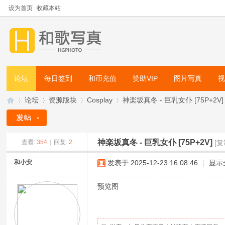
设为首页
收藏本站
论坛
每日签到
和币充值
赞助VIP
图片写真
论坛
资源版块
Cosplay
神楽坂真冬 - 巨乳女仆 [75P+2V]
神楽坂真冬 - 巨乳女仆 [75P+2V]
查看:
354
|
回复:
2
[
和
»
›
›
›
和小安
发表于 2025-12-23 16:08:46
|
显示
预览图