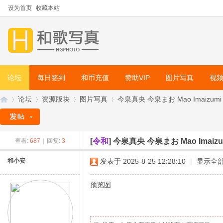
设为首页
收藏本站
论坛
每日签到
和币充值
赞助VIP
图片写真
视
论坛
资源版块
图片写真
今泉真央 今泉まお Mao Imaizumi - [Mi
[
令和
]
今泉真央 今泉まお Mao Imaizumi - [
查看:
687
|
回复:
3
和
»
›
›
›
和小安
发表于 2025-8-25 12:28:10
|
显示全
预览图