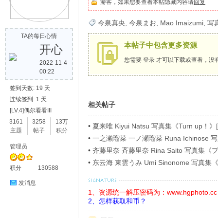
游客，如果您要查看本帖隐藏内容请
回复
歌
今泉真央
,
今泉まお
,
Mao Imaizumi
,
写
TA的每日心情
本帖子中包含更多资源
开心
您需要
登录
才可以下载或查看，没
2022-11-4
00:22
签到天数: 19 天
连续签到: 1 天
相关帖子
[LV.4]偶尔看看III
写
3161
3258
13万
•
夏来唯 Kiyui Natsu 写真集《Turn up！》[
主题
帖子
积分
•
一之濑瑠菜 一ノ瀬瑠菜 Runa Ichino
管理员
ラビアＳＰ！４》[54P]
•
齐藤里奈 斉藤里奈 Rina Saito 写
イ》[71P]
•
东云海 東雲うみ Umi Sinonome 
积分
130588
ージ超豪華版》[126P]
发消息
1、资源统一解压密码为：www.hgphoto.cc
2、怎样获取和币？
真