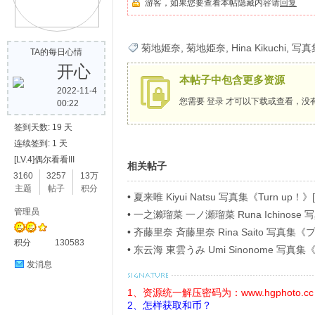
游客，如果您要查看本帖隐藏内容请
回复
歌
菊地姬奈
,
菊地姫奈
,
Hina Kikuchi
,
写真
TA的每日心情
开心
本帖子中包含更多资源
2022-11-4
您需要
登录
才可以下载或查看，没
00:22
签到天数: 19 天
连续签到: 1 天
[LV.4]偶尔看看III
相关帖子
写
3160
3257
13万
主题
帖子
积分
•
夏来唯 Kiyui Natsu 写真集《Turn up！》[
管理员
•
一之濑瑠菜 一ノ瀬瑠菜 Runa Ichino
ラビアＳＰ！４》[54P]
•
齐藤里奈 斉藤里奈 Rina Saito 写
积分
130583
イ》[71P]
•
东云海 東雲うみ Umi Sinonome 
ージ超豪華版》[126P]
发消息
1、资源统一解压密码为：www.hgphoto.cc
2、怎样获取和币？
真