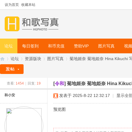
设为首页
收藏本站
论坛
每日签到
和币充值
赞助VIP
图片写真
视
论坛
资源版块
图片写真
菊地姬奈 菊地姫奈 Hina Kikuch
[
令和
]
菊地姬奈 菊地姫奈 Hina Ki
查看:
1454
|
回复:
19
和
»
›
›
›
和小安
发表于 2025-8-22 12:32:17
|
显示全
预览图