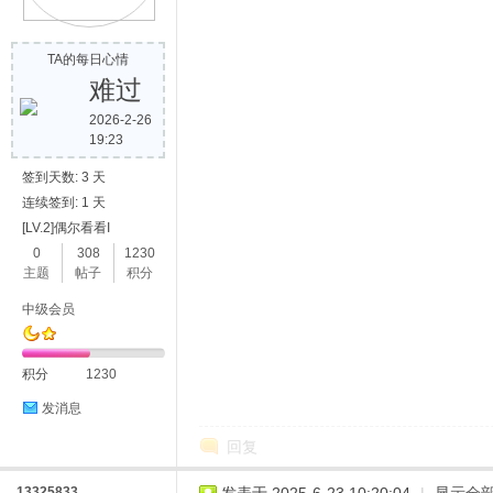
TA的每日心情
难过
2026-2-26
19:23
签到天数: 3 天
连续签到: 1 天
[LV.2]偶尔看看I
0
308
1230
主题
帖子
积分
中级会员
积分
1230
发消息
回复
13325833