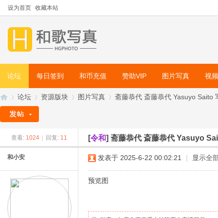
设为首页
收藏本站
论坛
每日签到
和币充值
赞助VIP
图片写真
视
论坛
资源版块
图片写真
斋藤恭代 斎藤恭代 Yasuyo Sait
[
令和
]
斋藤恭代 斎藤恭代 Yasuyo
查看:
1024
|
回复:
11
和
»
›
›
›
和小安
发表于 2025-6-22 00:02:21
|
显示全
预览图