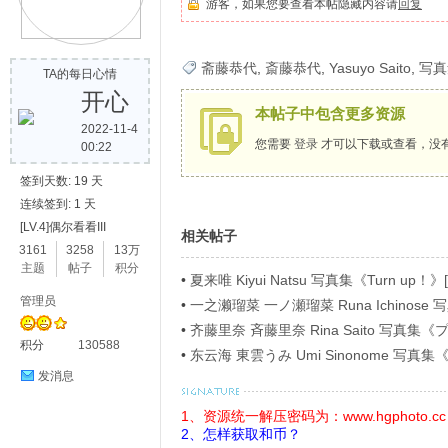
游客，如果您要查看本帖隐藏内容请
回复
歌
斋藤恭代
,
斎藤恭代
,
Yasuyo Saito
,
写真
TA的每日心情
开心
本帖子中包含更多资源
2022-11-4
您需要
登录
才可以下载或查看，没
00:22
签到天数: 19 天
连续签到: 1 天
[LV.4]偶尔看看III
相关帖子
写
3161
3258
13万
主题
帖子
积分
•
夏来唯 Kiyui Natsu 写真集《Turn up！》[
管理员
•
一之濑瑠菜 一ノ瀬瑠菜 Runa Ichino
ラビアＳＰ！４》[54P]
•
齐藤里奈 斉藤里奈 Rina Saito 写
积分
130588
イ》[71P]
•
东云海 東雲うみ Umi Sinonome 
ージ超豪華版》[126P]
发消息
1、资源统一解压密码为：www.hgphoto.cc
2、怎样获取和币？
真