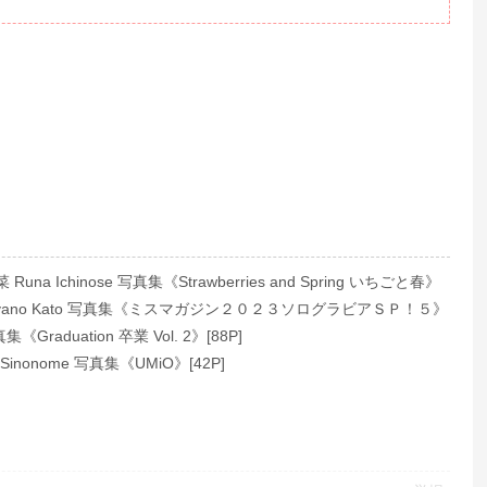
na Ichinose 写真集《Strawberries and Spring いちごと春》
yano Kato 写真集《ミスマガジン２０２３ソログラビアＳＰ！５》
集《Graduation 卒業 Vol. 2》[88P]
inonome 写真集《UMiO》[42P]