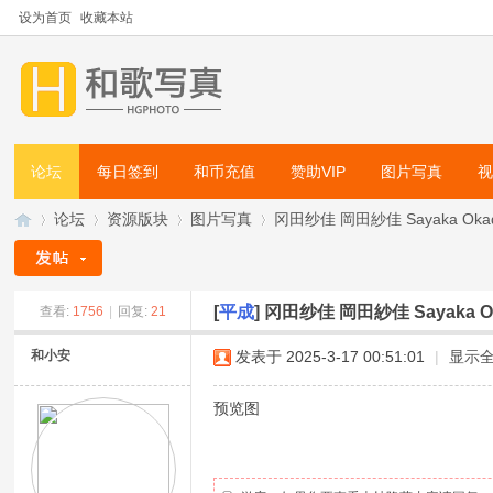
设为首页
收藏本站
论坛
每日签到
和币充值
赞助VIP
图片写真
论坛
资源版块
图片写真
冈田纱佳 岡田紗佳 Sayaka Okada
[
平成
]
冈田纱佳 岡田紗佳 Sayaka O
查看:
1756
|
回复:
21
和
»
›
›
›
和小安
发表于 2025-3-17 00:51:01
|
显示
预览图