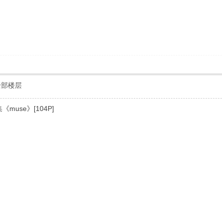
全部楼层
《muse》[104P]