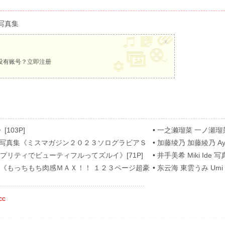
写真集
x
没有账号？
立即注册
[103P]
•
一之濑瑠菜 一ノ瀬瑠菜 Ru
[62P]
nose 写真集《ミスマガジン２０２３ソログラビアＳ
•
加藤绫乃 加藤綾乃 A
[54P]
真集《プリティでビューティフルってズルイ》[71P]
•
井手美希 Miki Ide 写真
 写真集《もっちもち肉感ＭＡＸ！！ １２３ページ超豪
•
东云海 東雲うみ Umi S
cc