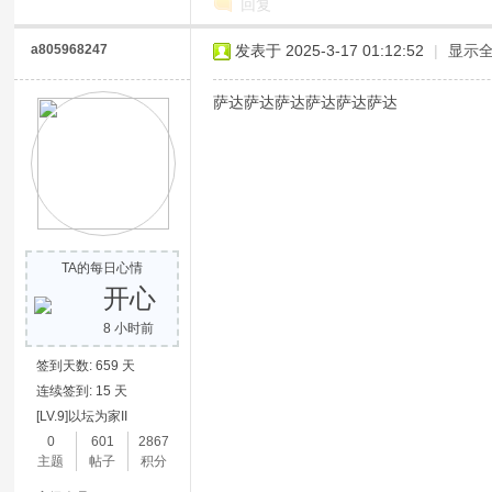
回复
a805968247
发表于 2025-3-17 01:12:52
|
显示
萨达萨达萨达萨达萨达萨达
网
TA的每日心情
开心
8 小时前
签到天数: 659 天
连续签到: 15 天
[LV.9]以坛为家II
0
601
2867
主题
帖子
积分