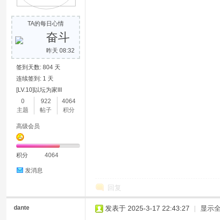
TA的每日心情
奋斗
昨天 08:32
签到天数: 804 天
连续签到: 1 天
[LV.10]以坛为家III
0
922
4064
主题
帖子
积分
高级会员
积分
4064
发消息
回复
dante
发表于 2025-3-17 22:43:27
|
显示