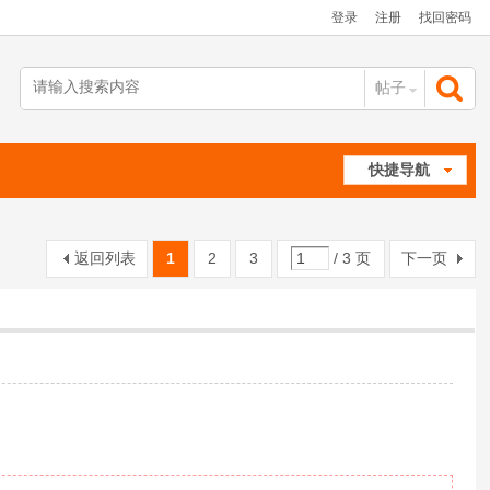
登录
注册
找回密码
帖子
搜
快捷导航
索
返回列表
1
2
3
/ 3 页
下一页