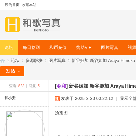
设为首页
收藏本站
论坛
每日签到
和币充值
赞助VIP
图片写真
视
论坛
资源版块
图片写真
新谷姬加 新谷姫加 Araya Himek
[
令和
]
新谷姬加 新谷姫加 Araya Hi
查看:
828
|
回复:
5
和
»
›
›
›
和小安
发表于 2025-2-23 00:22:12
|
显示全
预览图