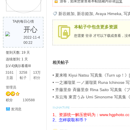
游客，如果您要查看本帖隐藏内容请
回复
歌
新谷姬加
,
新谷姫加
,
Araya Himeka
,
写
TA的每日心情
本帖子中包含更多资源
开心
您需要
登录
才可以下载或查看，没
2022-11-4
00:22
签到天数: 19 天
连续签到: 1 天
相关帖子
[LV.4]偶尔看看III
写
3161
3258
13万
•
夏来唯 Kiyui Natsu 写真集《Turn up！》[
主题
帖子
积分
•
一之濑瑠菜 一ノ瀬瑠菜 Runa Ichino
管理员
ラビアＳＰ！４》[54P]
•
齐藤里奈 斉藤里奈 Rina Saito 写
イ》[71P]
•
东云海 東雲うみ Umi Sinonome 
积分
130588
ージ超豪華版》[126P]
发消息
1、资源统一解压密码为：www.hgphoto.cc
2、怎样获取和币？
真