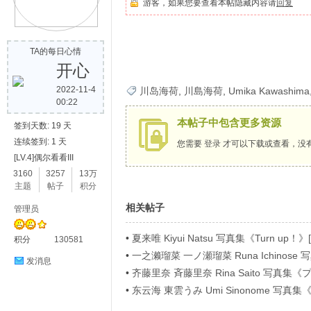
游客，如果您要查看本帖隐藏内容请
回复
歌
TA的每日心情
开心
2022-11-4
川岛海荷
,
川島海荷
,
Umika Kawashima
00:22
本帖子中包含更多资源
签到天数: 19 天
连续签到: 1 天
您需要
登录
才可以下载或查看，没
[LV.4]偶尔看看III
写
3160
3257
13万
主题
帖子
积分
相关帖子
管理员
•
夏来唯 Kiyui Natsu 写真集《Turn up！》[
积分
130581
•
一之濑瑠菜 一ノ瀬瑠菜 Runa Ichino
发消息
ラビアＳＰ！４》[54P]
•
齐藤里奈 斉藤里奈 Rina Saito 写
イ》[71P]
•
东云海 東雲うみ Umi Sinonome 
真
ージ超豪華版》[126P]