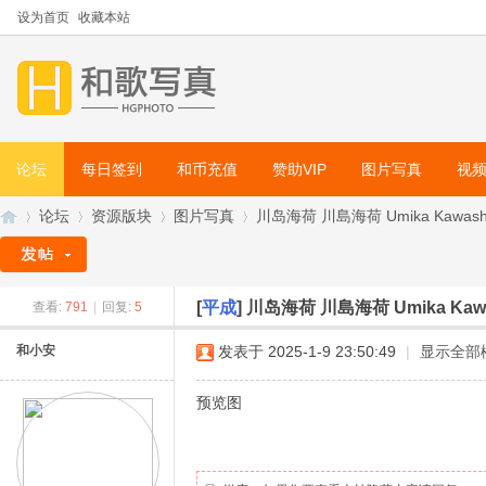
设为首页
收藏本站
论坛
每日签到
和币充值
赞助VIP
图片写真
视
论坛
资源版块
图片写真
川岛海荷 川島海荷 Umika Kawashi
[
平成
]
川岛海荷 川島海荷 Umika Kaw
查看:
791
|
回复:
5
和
»
›
›
›
和小安
发表于 2025-1-9 23:50:49
|
显示全部
预览图