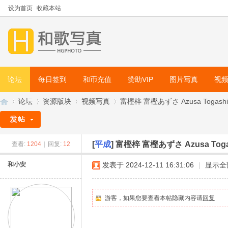
设为首页
收藏本站
论坛
每日签到
和币充值
赞助VIP
图片写真
视
论坛
资源版块
视频写真
富樫梓 富樫あずさ Azusa Togashi 
[
平成
]
富樫梓 富樫あずさ Azusa Toga
查看:
1204
|
回复:
12
和
»
›
›
›
和小安
发表于 2024-12-11 16:31:06
|
显示全
游客，如果您要查看本帖隐藏内容请
回复