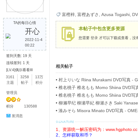
歌
富樫梓
,
富樫あずさ
,
Azusa Togashi
,
D
TA的每日心情
本帖子中包含更多资源
开心
您需要
登录
才可以下载或查看，没
2022-11-4
00:22
签到天数: 19 天
连续签到: 1 天
相关帖子
[LV.4]偶尔看看III
写
3161
3258
13万
•
村上りいな Riina Murakami DVD写真 
主题
帖子
积分
•
椎名桃子 椎名もも Momo Shiina DVD写
管理员
ベル Part4
•
椎名桃子 椎名もも Momo Shiina DVD写
ベル Part8
•
柳濑早纪 柳瀬早紀 柳瀬さき Saki Yanase D
积分
130588
40746 僕の女神さま Blu-ray
•
湊みそら Misora Minato DVD写真 - O
发消息
1、资源统一解压密码为：www.hgphoto.cc
真
2、怎样获取和币？