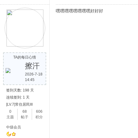
嘿嘿嘿嘿嘿嘿嘿嘿好好好
TA的每日心情
擦汗
2026-7-18
14:45
签到天数: 198 天
连续签到: 1 天
[LV.7]常住居民III
0
68
606
主题
帖子
积分
中级会员