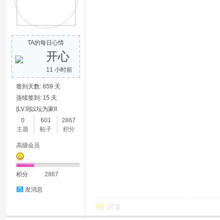
TA的每日心情
开心
11 小时前
签到天数: 659 天
连续签到: 15 天
[LV.9]以坛为家II
0
601
2867
主题
帖子
积分
高级会员
积分
2867
发消息
回复