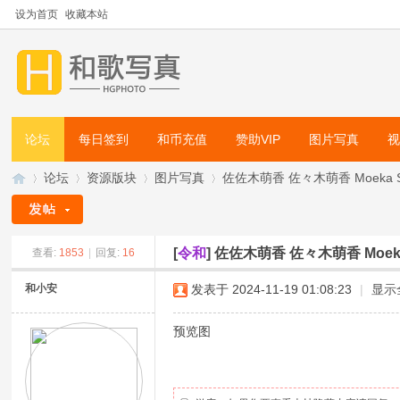
设为首页
收藏本站
论坛
每日签到
和币充值
赞助VIP
图片写真
论坛
资源版块
图片写真
佐佐木萌香 佐々木萌香 Moeka Sasa
[
令和
]
佐佐木萌香 佐々木萌香 Moeka Sas
查看:
1853
|
回复:
16
和
»
›
›
›
和小安
发表于 2024-11-19 01:08:23
|
显示
预览图