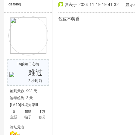
dsfshdj
发表于 2024-11-19 19:41:32
|
显示
佐佐木萌香
TA的每日心情
难过
2 小时前
签到天数: 993 天
连续签到: 3 天
[LV.10]以坛为家III
0
555
1万
主题
帖子
积分
论坛元老