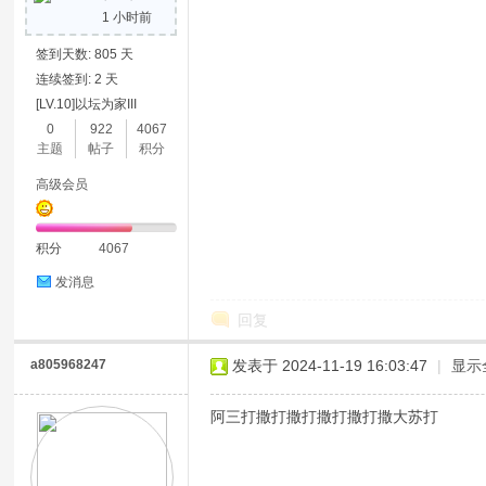
1 小时前
签到天数: 805 天
连续签到: 2 天
[LV.10]以坛为家III
0
922
4067
主题
帖子
积分
高级会员
积分
4067
发消息
回复
a805968247
发表于 2024-11-19 16:03:47
|
显示
阿三打撒打撒打撒打撒打撒大苏打