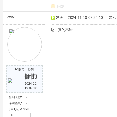
回复
cxk2
发表于 2024-11-19 07:24:10
|
显示
嗯，真的不错
网
TA的每日心情
慵懒
2024-11-
19 07:20
签到天数: 1 天
连续签到: 1 天
[LV.1]初来乍到
0
3
10