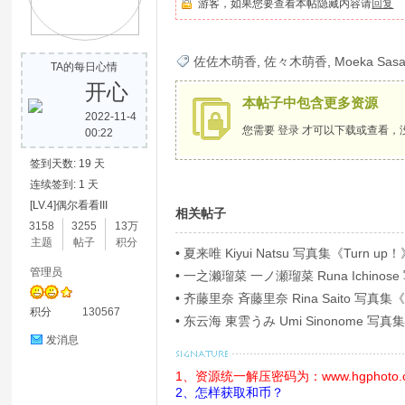
游客，如果您要查看本帖隐藏内容请
回复
歌
佐佐木萌香
,
佐々木萌香
,
Moeka Sasa
TA的每日心情
开心
本帖子中包含更多资源
2022-11-4
您需要
登录
才可以下载或查看，
00:22
签到天数: 19 天
连续签到: 1 天
[LV.4]偶尔看看III
相关帖子
写
3158
3255
13万
主题
帖子
积分
•
夏来唯 Kiyui Natsu 写真集《Turn up！》
管理员
•
一之濑瑠菜 一ノ瀬瑠菜 Runa Ichi
Ｐ！４》[54P]
•
齐藤里奈 斉藤里奈 Rina Saito 写
积分
130567
•
东云海 東雲うみ Umi Sinonome
華版》[126P]
发消息
1、资源统一解压密码为：www.hgphoto.
2、怎样获取和币？
真