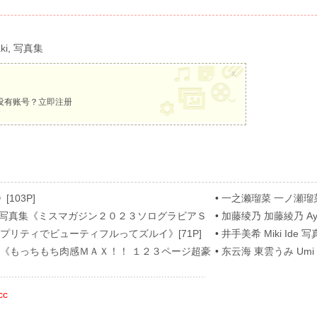
ki
,
写真集
x
没有账号？
立即注册
[103P]
•
一之濑瑠菜 一ノ瀬瑠菜 Ru
[62P]
nose 写真集《ミスマガジン２０２３ソログラビアＳ
•
加藤绫乃 加藤綾乃 A
[54P]
真集《プリティでビューティフルってズルイ》[71P]
•
井手美希 Miki Ide 写真
 写真集《もっちもち肉感ＭＡＸ！！ １２３ページ超豪
•
东云海 東雲うみ Umi S
cc