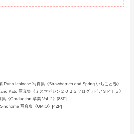
na Ichinose 写真集《Strawberries and Spring いちごと春》
yano Kato 写真集《ミスマガジン２０２３ソログラビアＳＰ！５》
集《Graduation 卒業 Vol. 2》[88P]
inonome 写真集《UMiO》[42P]