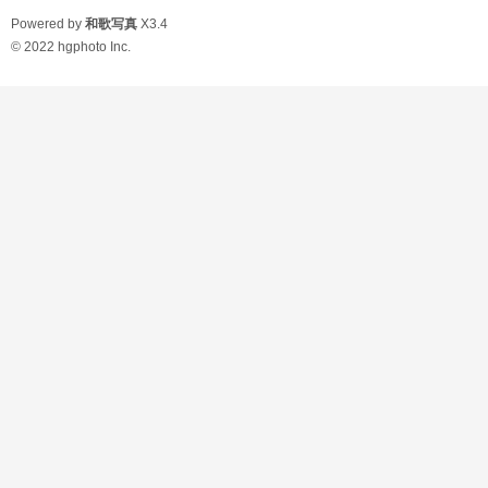
Powered by
和歌写真
X3.4
© 2022
hgphoto Inc.