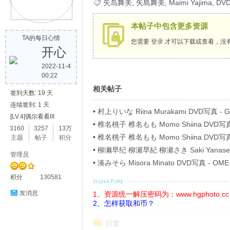
矢岛舞美
,
矢島舞美
,
Maimi Yajima
,
DV
歌
本帖子中包含更多资源
TA的每日心情
您需要
登录
才可以下载或查看，没
开心
2022-11-4
00:22
相关帖子
签到天数: 19 天
连续签到: 1 天
•
村上りいな Riina Murakami DVD写真 
[LV.4]偶尔看看III
写
•
椎名桃子 椎名もも Momo Shiina DVD写
3160
3257
13万
ベル Part4
•
椎名桃子 椎名もも Momo Shiina DVD写
主题
帖子
积分
ベル Part8
•
柳濑早纪 柳瀬早紀 柳瀬さき Saki Yanase D
管理员
40746 僕の女神さま Blu-ray
•
湊みそら Misora Minato DVD写真 - O
积分
130581
发消息
1、资源统一解压密码为：www.hgphoto.cc
2、怎样获取和币？
回复
真