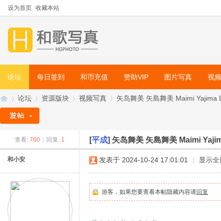
设为首页
收藏本站
论坛
每日签到
和币充值
赞助VIP
图片写真
视
论坛
资源版块
视频写真
矢岛舞美 矢島舞美 Maimi Yajima DV
[
平成
]
矢岛舞美 矢島舞美 Maimi Yajima
查看:
760
|
回复:
1
和
»
›
›
›
和小安
发表于 2024-10-24 17:01:01
|
显示全
游客，如果您要查看本帖隐藏内容请
回复