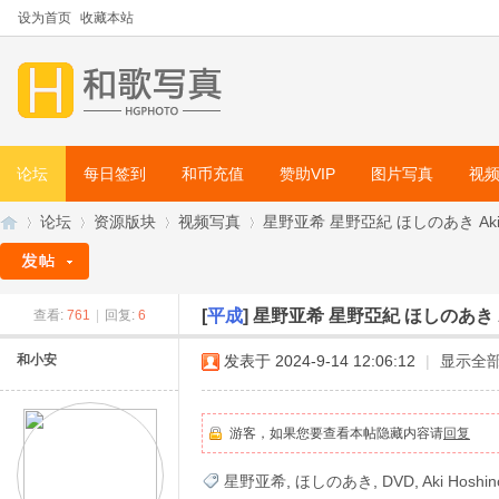
设为首页
收藏本站
论坛
每日签到
和币充值
赞助VIP
图片写真
视
论坛
资源版块
视频写真
星野亚希 星野亞紀 ほしのあき Aki Hos
[
平成
]
星野亚希 星野亞紀 ほしのあき Aki
查看:
761
|
回复:
6
和
»
›
›
›
和小安
发表于 2024-9-14 12:06:12
|
显示全
游客，如果您要查看本帖隐藏内容请
回复
星野亚希
,
ほしのあき
,
DVD
,
Aki Hoshin