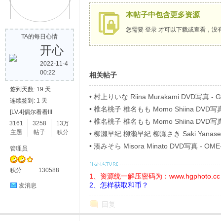
本帖子中包含更多资源
歌
您需要
登录
才可以下载或查看，没
TA的每日心情
开心
2022-11-4
00:22
相关帖子
签到天数: 19 天
•
村上りいな Riina Murakami DVD写真 
连续签到: 1 天
•
椎名桃子 椎名もも Momo Shiina DVD写
[LV.4]偶尔看看III
写
ベル Part4
•
椎名桃子 椎名もも Momo Shiina DVD写
3161
3258
13万
ベル Part8
主题
帖子
积分
•
柳濑早纪 柳瀬早紀 柳瀬さき Saki Yanase D
40746 僕の女神さま Blu-ray
•
湊みそら Misora Minato DVD写真 - O
管理员
积分
130588
1、资源统一解压密码为：www.hgphoto.cc
2、怎样获取和币？
发消息
回复
真