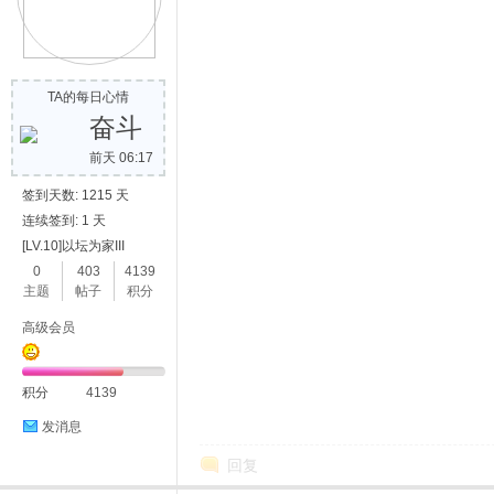
TA的每日心情
奋斗
前天 06:17
签到天数: 1215 天
连续签到: 1 天
[LV.10]以坛为家III
0
403
4139
主题
帖子
积分
高级会员
积分
4139
发消息
回复