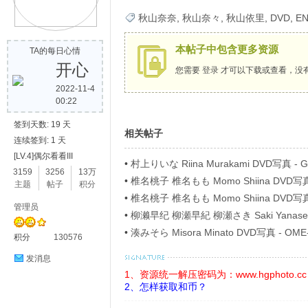
秋山奈奈
,
秋山奈々
,
秋山依里
,
DVD
,
EN
歌
本帖子中包含更多资源
TA的每日心情
开心
您需要
登录
才可以下载或查看，没
2022-11-4
00:22
签到天数: 19 天
相关帖子
连续签到: 1 天
[LV.4]偶尔看看III
写
•
村上りいな Riina Murakami DVD写真 
3159
3256
13万
•
椎名桃子 椎名もも Momo Shiina DVD写
主题
帖子
积分
ベル Part4
•
椎名桃子 椎名もも Momo Shiina DVD写
管理员
ベル Part8
•
柳濑早纪 柳瀬早紀 柳瀬さき Saki Yanase D
40746 僕の女神さま Blu-ray
•
湊みそら Misora Minato DVD写真 - O
积分
130576
发消息
1、资源统一解压密码为：www.hgphoto.cc
2、怎样获取和币？
真