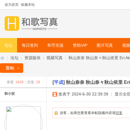
设为首页
收藏本站
论坛
每日签到
和币充值
赞助VIP
图片写真
视
论坛
资源版块
视频写真
秋山奈奈 秋山奈々秋山依里 Eri Akiya
[
平成
]
秋山奈奈 秋山奈々秋山依里 Eri A
查看:
1628
|
回复:
18
和
»
›
›
›
和小安
发表于 2024-6-30 22:39:39
|
显示全
游客，如果您要查看本帖隐藏内容请
回复