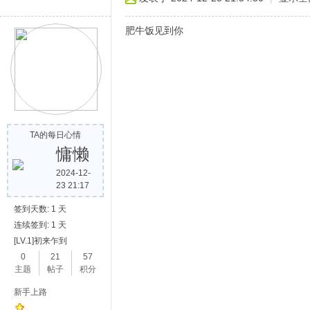
肥牛饭见到你
TA的每日心情
慵懒
2024-12-
23 21:17
签到天数: 1 天
连续签到: 1 天
[LV.1]初来乍到
0
21
57
主题
帖子
积分
新手上路