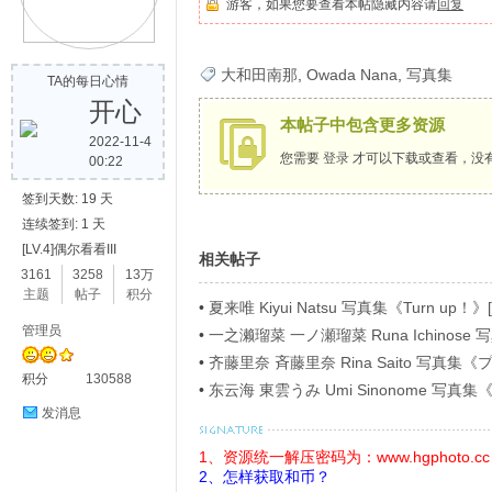
游客，如果您要查看本帖隐藏内容请
回复
歌
大和田南那
,
Owada Nana
,
写真集
TA的每日心情
开心
本帖子中包含更多资源
2022-11-4
您需要
登录
才可以下载或查看，没
00:22
签到天数: 19 天
连续签到: 1 天
[LV.4]偶尔看看III
相关帖子
写
3161
3258
13万
主题
帖子
积分
•
夏来唯 Kiyui Natsu 写真集《Turn up！》[
管理员
•
一之濑瑠菜 一ノ瀬瑠菜 Runa Ichino
ラビアＳＰ！４》[54P]
•
齐藤里奈 斉藤里奈 Rina Saito 写
积分
130588
イ》[71P]
•
东云海 東雲うみ Umi Sinonome 
ージ超豪華版》[126P]
发消息
1、资源统一解压密码为：www.hgphoto.cc
2、怎样获取和币？
真