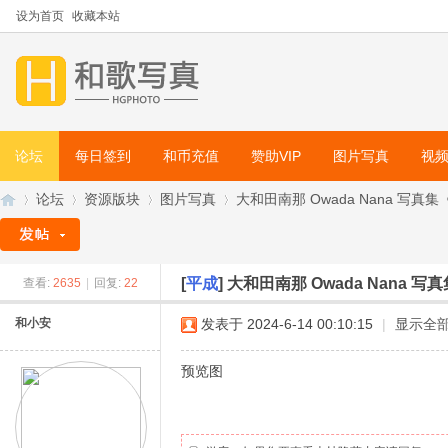
设为首页
收藏本站
论坛
每日签到
和币充值
赞助VIP
图片写真
视
论坛
资源版块
图片写真
大和田南那 Owada Nana 写真集《微
[
平成
]
大和田南那 Owada Nana 写
查看:
2635
|
回复:
22
和
»
›
›
›
和小安
发表于 2024-6-14 00:10:15
|
显示全
预览图