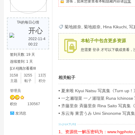
游客，如果您要查看本帖隐藏内容请
回复
歌
TA的每日心情
菊地姬奈
,
菊地姫奈
,
Hina Kikuchi
,
写
开心
2022-11-4
本帖子中包含更多资源
00:22
您需要
登录
才可以下载或查看，
签到天数: 19 天
连续签到: 1 天
[LV.4]偶尔看看III
写
3158
3255
13万
相关帖子
主题
帖子
积分
•
夏来唯 Kiyui Natsu 写真集《Turn up！》
管理员
•
一之濑瑠菜 一ノ瀬瑠菜 Runa Ichi
积分
130567
Ｐ！４》[54P]
•
齐藤里奈 斉藤里奈 Rina Saito 写
•
东云海 東雲うみ Umi Sinonome
发消息
華版》[126P]
真
1、资源统一解压密码为：www.hgphoto.