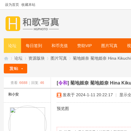
设为首页
收藏本站
论坛
每日签到
和币充值
赞助VIP
图片写真
论坛
资源版块
图片写真
菊地姬奈 菊地姫奈 Hina Kikuc
[
令和
]
菊地姬奈 菊地姫奈 Hina Ki
查看:
6688
|
回复:
46
和
»
›
›
›
和小安
发表于 2024-1-11 20:22:17
|
显示
预览图