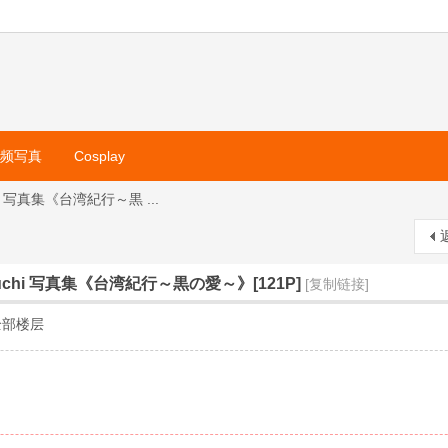
视频写真
Cosplay
hi 写真集《台湾紀行～黒 ...
kuchi 写真集《台湾紀行～黒の愛～》[121P]
[复制链接]
全部楼层