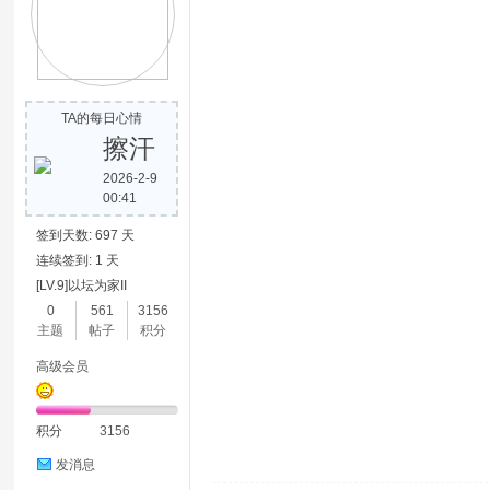
TA的每日心情
擦汗
2026-2-9
00:41
签到天数: 697 天
连续签到: 1 天
[LV.9]以坛为家II
0
561
3156
主题
帖子
积分
高级会员
积分
3156
发消息