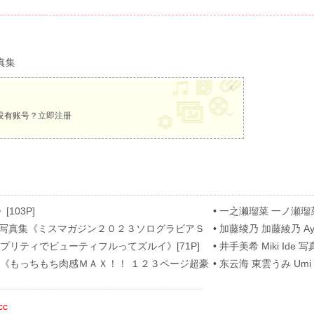
真集
x
没有账号？
立即注册
[103P]
•
一之濑瑠菜 一ノ瀬瑠菜 Ru
[62P]
nose 写真集《ミスマガジン２０２３ソログラビアＳ
•
加藤绫乃 加藤綾乃 A
[54P]
真集《プリティでビューティフルってズルイ》[71P]
•
井手美希 Miki Ide 写真
 写真集《もっちもち肉感ＭＡＸ！！ １２３ページ超豪
•
东云海 東雲うみ Umi S
cc