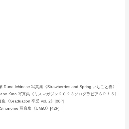
na Ichinose 写真集《Strawberries and Spring いちごと春》
yano Kato 写真集《ミスマガジン２０２３ソログラビアＳＰ！５》
集《Graduation 卒業 Vol. 2》[88P]
inonome 写真集《UMiO》[42P]