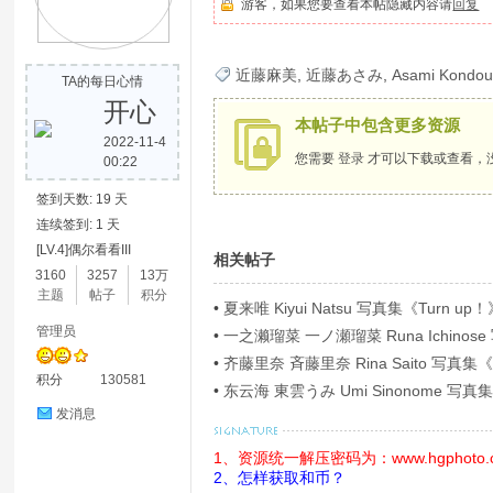
游客，如果您要查看本帖隐藏内容请
回复
歌
近藤麻美
,
近藤あさみ
,
Asami Kondo
TA的每日心情
开心
本帖子中包含更多资源
2022-11-4
您需要
登录
才可以下载或查看，
00:22
签到天数: 19 天
连续签到: 1 天
[LV.4]偶尔看看III
相关帖子
写
3160
3257
13万
主题
帖子
积分
•
夏来唯 Kiyui Natsu 写真集《Turn up！》
管理员
•
一之濑瑠菜 一ノ瀬瑠菜 Runa Ichi
Ｐ！４》[54P]
•
齐藤里奈 斉藤里奈 Rina Saito 写
积分
130581
•
东云海 東雲うみ Umi Sinonome
華版》[126P]
发消息
1、资源统一解压密码为：www.hgphoto.
2、怎样获取和币？
真