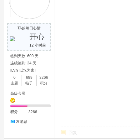
TA的每日心情
开心
12 小时前
签到天数: 600 天
连续签到: 24 天
[LV.9]以坛为家II
0
689
3266
主题
帖子
积分
高级会员
积分
3266
发消息
回复