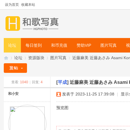
设为首页
收藏本站
论坛
每日签到
和币充值
赞助VIP
图片写真
论坛
资源版块
图片写真
近藤麻美 近藤あさみ Asami Kondou - 
[
平成
]
近藤麻美 近藤あさみ Asami Kondo
查看:
1040
|
回复:
4
和
»
›
›
›
和小安
发表于 2023-11-25 17:39:08
|
显示
预览图