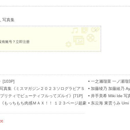
u
,
写真集
x
没有账号？
立即注册
[103P]
•
一之濑瑠菜 一ノ瀬瑠菜 Ru
[62P]
nose 写真集《ミスマガジン２０２３ソログラビアＳ
•
加藤绫乃 加藤綾乃 A
[54P]
真集《プリティでビューティフルってズルイ》[71P]
•
井手美希 Miki Ide 写真
 写真集《もっちもち肉感ＭＡＸ！！ １２３ページ超豪
•
东云海 東雲うみ Umi S
cc