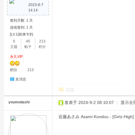
2023-8-7
14:14
签到天数: 1 天
连续签到: 1 天
[LV.1]初来乍到
0
45
213
主题
帖子
积分
永久VIP
积分
213
发消息
回复
youmodashi
发表于 2024-9-2 08:10:07
|
显示全
近藤あさみ Asami Kondou - [Girlz-High]