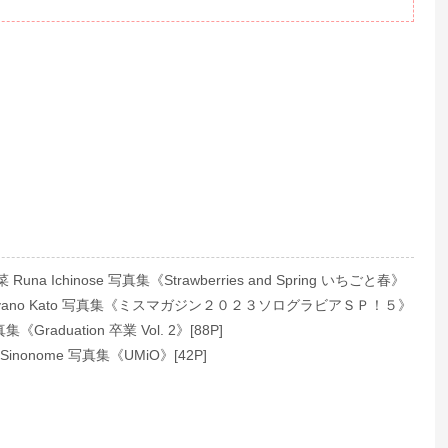
na Ichinose 写真集《Strawberries and Spring いちごと春》
yano Kato 写真集《ミスマガジン２０２３ソログラビアＳＰ！５》
集《Graduation 卒業 Vol. 2》[88P]
inonome 写真集《UMiO》[42P]