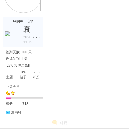
歌
TA的每日心情
衰
2026-7-25
22:15
签到天数: 100 天
连续签到: 1 天
[LV.6]常住居民II
写
1
160
713
主题
帖子
积分
中级会员
积分
713
发消息
回复
真