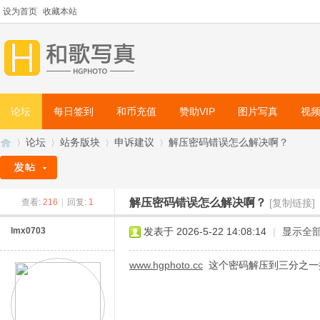
设为首页
收藏本站
论坛
每日签到
和币充值
赞助VIP
图片写真
视
论坛
站务版块
申诉建议
解压密码错误怎么解决啊？
解压密码错误怎么解决啊？
查看:
216
|
回复:
1
[复制链接]
和
»
›
›
›
lmx0703
发表于 2026-5-22 14:08:14
|
显示全
www.hgphoto.cc
这个密码解压到三分之一