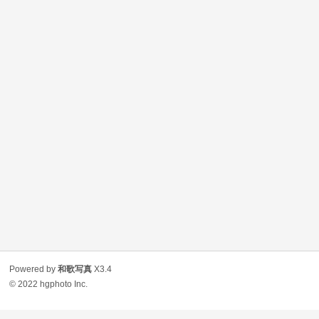
Powered by
和歌写真
X3.4
© 2022
hgphoto Inc.