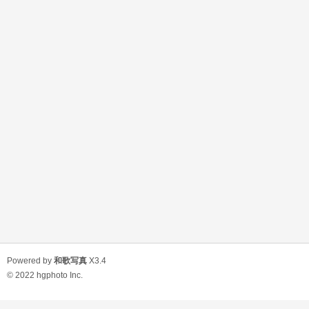
Powered by
和歌写真
X3.4
© 2022
hgphoto Inc.