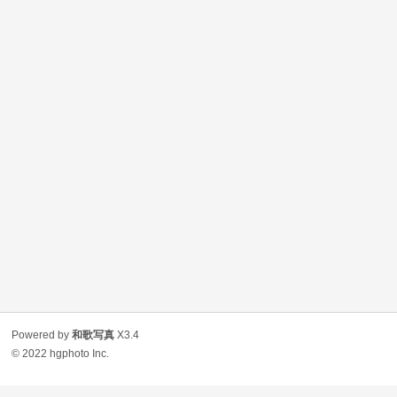
Powered by
和歌写真
X3.4
© 2022
hgphoto Inc.