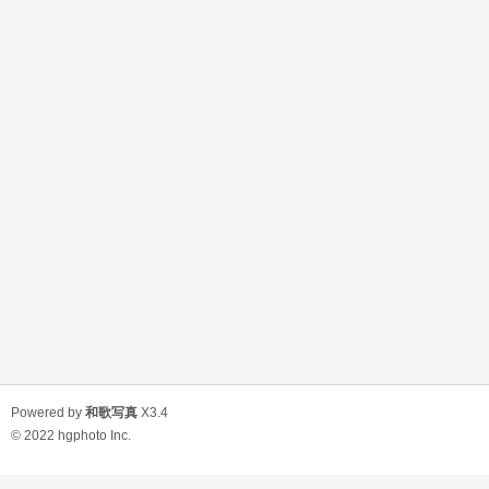
Powered by
和歌写真
X3.4
© 2022
hgphoto Inc.