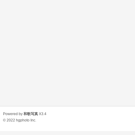
Powered by
和歌写真
X3.4
© 2022
hgphoto Inc.