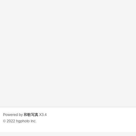
Powered by
和歌写真
X3.4
© 2022
hgphoto Inc.