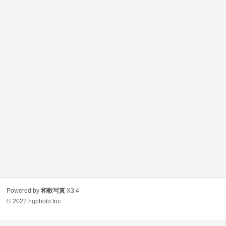
Powered by
和歌写真
X3.4
© 2022
hgphoto Inc.