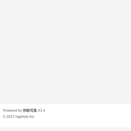
Powered by
和歌写真
X3.4
© 2022
hgphoto Inc.