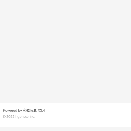
Powered by
和歌写真
X3.4
© 2022
hgphoto Inc.