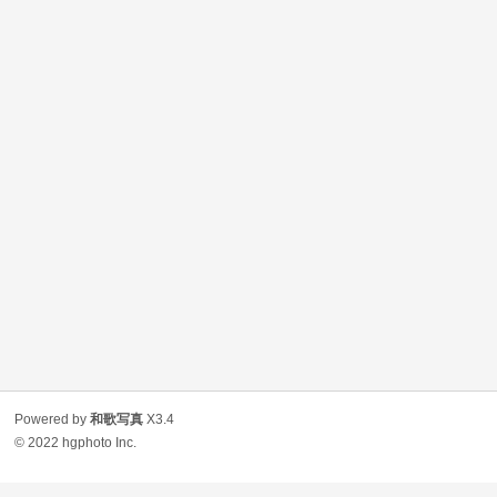
Powered by
和歌写真
X3.4
© 2022
hgphoto Inc.