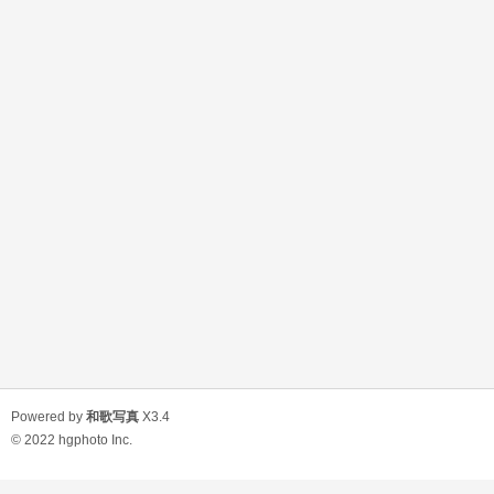
Powered by
和歌写真
X3.4
© 2022
hgphoto Inc.